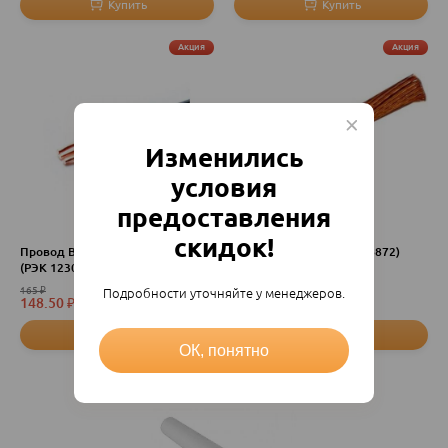
Акция
Акция
Изменились
условия
предоставления
скидок!
Провод ВВГнг 3х2.5 ГОСТ ККЗ
Провод РКГМ-1.5(М) (16872)
(РЭК 123046) 00036285
165
₽
78
₽
Подробности уточняйте у менеджеров.
148.50
₽
70.20
₽
пог. м
пог. м
ОК, понятно
Акция