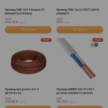
Провод ПВС 5х1.5 Калуга ТУ
Провод ПВС 3х1,5 ГОСТ 22970
00036672(1745002)
/506487/
127
₽
110
₽
114.30
₽
99
₽
пог. м
пог. м
Акция
Акция
Провод вит.grener 2х1.5
Провод ШВВП 2х0.75 ГОСТ
GE70141-04
уп.200м 00044017 (30187)
132
₽
43
₽
118.80
₽
38.70
₽
пог. м
пог. м