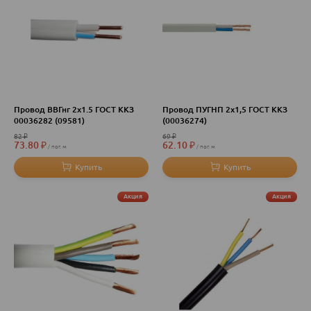
Провод ВВГнг 2х1.5 ГОСТ ККЗ
Провод ПУГНП 2х1,5 ГОСТ ККЗ
00036282 (09581)
(00036274)
82
₽
69
₽
73.80
₽
62.10
₽
пог. м
пог. м
Акция
Акция