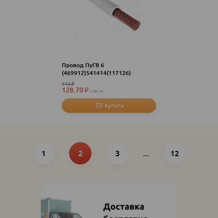
Провод ПуГВ 6
(469912)541414(117126)
143
₽
128.70
₽
пог. м
Нумерация
Page
Текущая
Page
Последняя
1
страница
2
3
...
страница
12
страниц