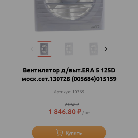
Вентилятор д/выт.ERA 5 125D
моск.сет.130728 (005684)015159
10369
2 052
₽
1 846.80
₽
шт