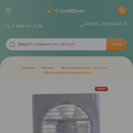
Цюрупы, Ленинская, 70
+7 (496) 447-33-08
Строка
Главная
•
Каталог
•
Вентиляционные системы
•
Вентиляторы для вытяжки
навигации
Акция