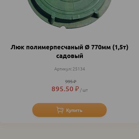
Люк полимерпесчаный Ø 770мм (1,5т)
садовый
25134
995
₽
895.50
₽
шт