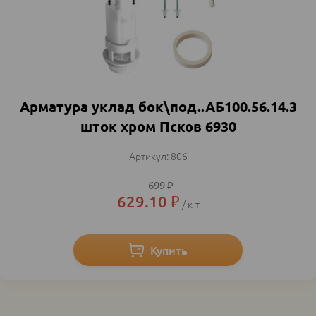
Арматура уклад бок\под..АБ100.56.14.3
шток хром Псков 6930
806
699
₽
629.10
₽
к-т