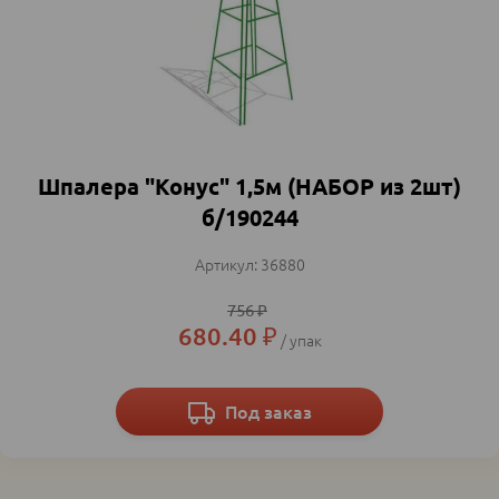
Шпалера "Конус" 1,5м (НАБОР из 2шт)
б/190244
36880
756
₽
680.40
₽
упак
Под заказ