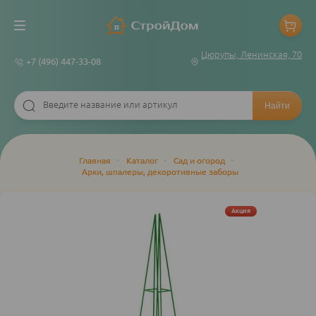
Цюрупы, Ленинская, 70
+7 (496) 447-33-08
Строка
Главная
•
Каталог
•
Сад и огород
•
Арки, шпалеры, декоротивные заборы
навигации
Акция