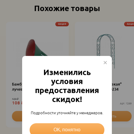
Похожие товары
Акция
Акци
Изменились
условия
Бамбуковая решетка 3-х
Арка "Узорная узкая"
предоставления
лучевая h-75см у/
280*125*25 б/190234
скидок!
120
₽
2 106
₽
108
₽
1 895.40
₽
шт
15464
шт
1269
Подробности уточняйте у менеджеров.
ОК, понятно