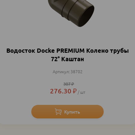
Водосток Doсke PREMIUM Колено трубы
72° Каштан
38702
307
₽
276.30
₽
шт