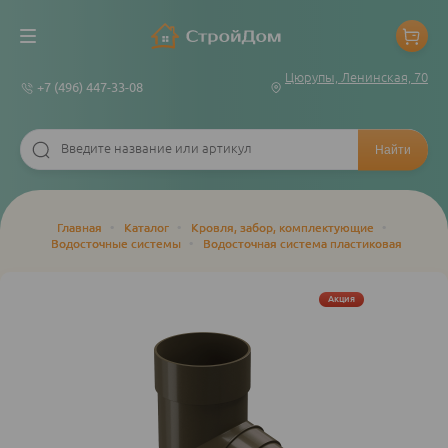
Цюрупы, Ленинская, 70
+7 (496) 447-33-08
Строка
Главная
•
Каталог
•
Кровля, забор, комплектующие
•
Водосточные системы
•
Водосточная система пластиковая
навигации
Акция