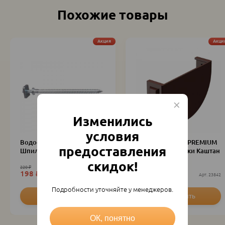
Похожие товары
Акция
Акци
Изменились
условия
Водосток Doсke PREMIUM
Водосток Doсke PREMIUM
предоставления
Шпилька с гайкой
Заглушка воронки Каштан
скидок!
220
₽
110
₽
198
₽
99
₽
шт
23311
шт
23842
Подробности уточняйте у менеджеров.
ОК, понятно