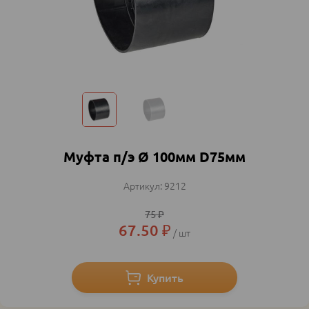
Муфта п/э Ø 100мм D75мм
9212
75
₽
67.50
₽
шт