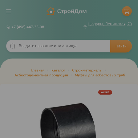
Цюрупы, Ленинская, 70
+7 (496) 447-33-08
Строка
Главная
•
Каталог
•
Стройматериалы
•
Асбестоцементная продукция
•
Муфты для асбестовых труб
навигации
Акция