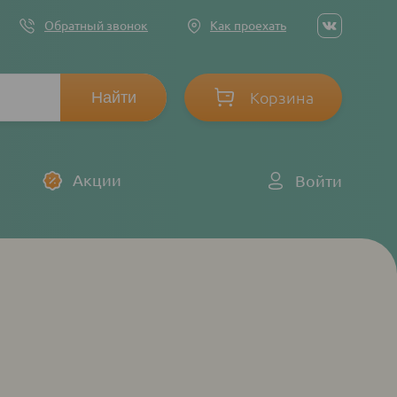
Social
Обратный звонок
Как проехать
networ
links
Корзина
Log
Акции
Войти
in