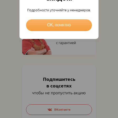
Подробности уточняйте у менеджеров.
ОК, понятно
Подпишитесь
в соцсетях
чтобы не пропустить акцию
Social
ВКонтакте
networks
links