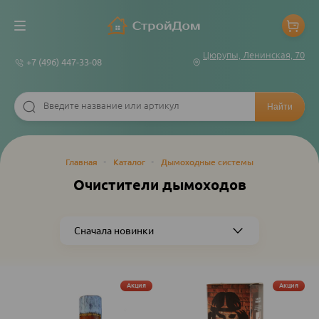
Цюрупы, Ленинская, 70
+7 (496) 447-33-08
Строка
Главная
•
Каталог
•
Дымоходные системы
навигации
Очистители дымоходов
Акция
Акция