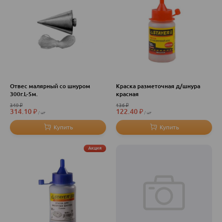
Отвес малярный со шнуром
Краска разметочная д/шнура
300г.L-5м.
красная
349
₽
136
₽
314.10
₽
122.40
₽
шт
шт
Акция