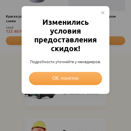
Краска разметочная д/шнура
Отвес малярный со шнуром
Изменились
синяя
100г.L-5м.
136
₽
условия
122.40
₽
149
₽
шт
шт
предоставления
скидок!
Подробности уточняйте у менеджеров.
ОК, понятно