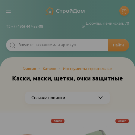
Цюрупы, Ленинская, 70
+7 (496) 447-33-08
Строка
Главная
•
Каталог
•
Инструменты строительные
навигации
Каски, маски, щетки, очки защитные
Акция
Акция