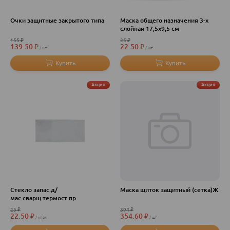
Очки защитные закрытого типа
Маска общего назначения 3-х
слойная 17,5х9,5 см
155
₽
25
₽
139.50
₽
22.50
₽
шт
шт
Акция
Акция
Стекло запас.д/
Маска щиток защитный (сетка)Ж
мас.сварщ.термост пр
25
₽
394
₽
22.50
₽
354.60
₽
упак
шт