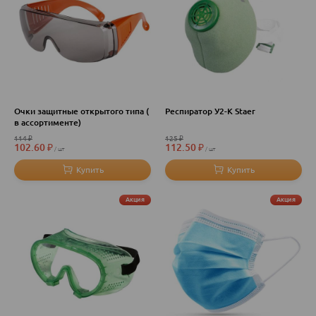
Очки защитные открытого типа (
Респиратор У2-К Staer
в ассортименте)
114
₽
125
₽
102.60
₽
112.50
₽
шт
шт
Акция
Акция