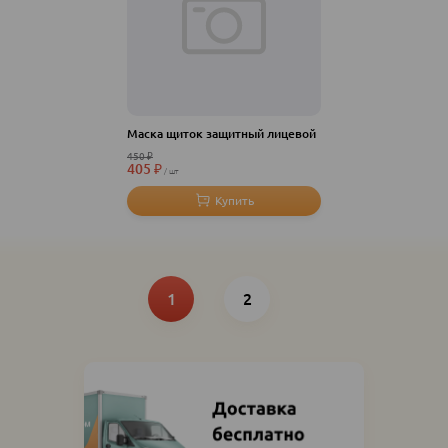
Маска щиток защитный лицевой
450
₽
405
₽
шт
Нумерация
Текущая
Page
страница
1
2
страниц