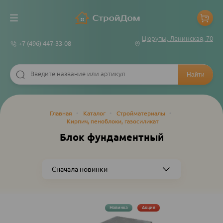
Цюрупы, Ленинская, 70
+7 (496) 447-33-08
Строка
Главная
•
Каталог
•
Стройматериалы
•
Кирпич, пеноблоки, газосиликат
навигации
Блок фундаментный
Новинка
Акция