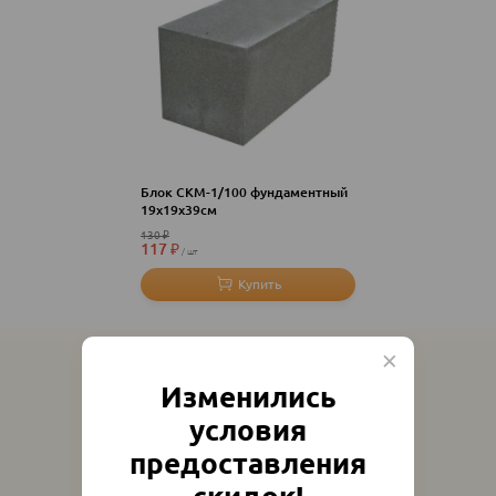
Блок СКМ-1/100 фундаментный
19х19х39см
130
₽
117
₽
шт
Изменились
условия
предоставления