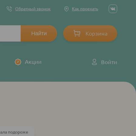
Social
Обратный звонок
Как проехать
networ
links
Корзина
Log
Акции
Войти
in
чала подороже