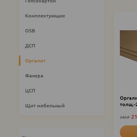
Custom
Гипсокартон
category
block
Комплектующие
OSB
ДСП
Оргалит
Фанера
ЦСП
Оргали
толщ.-
Щит мебельный
2
240
₽