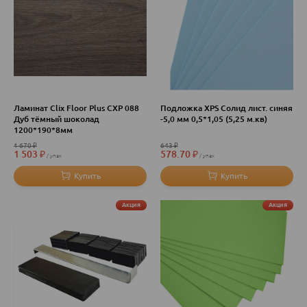
Ламинат Clix Floor Plus CXP 088
Подложка XPS Солид лист. синяя
Дуб тёмный шоколад
-5,0 мм 0,5*1,05 (5,25 м.кв)
1200*190*8мм
1 670
₽
643
₽
1 503
₽
578.70
₽
упак
упак
Акция
Акция