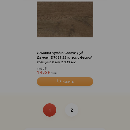
Ламинат Symbio Groove Дуб
Демонт D7081 33 класс с фаской
толщина 8 мм 2.131 м2
1 650
₽
1 485
₽
упак
Нумерация
Текущая
Page
страница
1
2
страниц