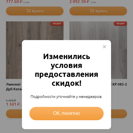
777.60
₽
2 092.50
₽
упак
упак
Акция
Акция
Изменились
условия
предоставления
скидок!
Ламинат Hercules 833 HWС 317
Ламинат Clix Floor Plus CXP 085-2
Дуб Каталонский 1380*190*8мм
Дуб серый серебристый
1200*190*8мм
Подробности уточняйте у менеджеров.
1 490
₽
1 665
₽
1 341
₽
1 498.50
₽
упак
упак
ОК, понятно
Акция