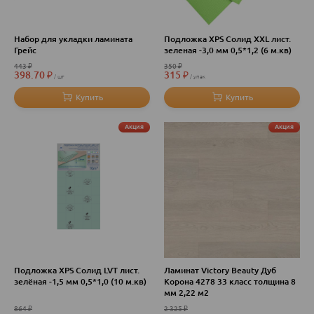
Набор для укладки ламината
Подложка XPS Солид XXL лист.
Грейс
зеленая -3,0 мм 0,5*1,2 (6 м.кв)
443
₽
350
₽
398.70
₽
315
₽
шт
упак
Акция
Акция
Подложка XPS Солид LVT лист.
Ламинат Victory Beauty Дуб
зелёная -1,5 мм 0,5*1,0 (10 м.кв)
Корона 4278 33 класс толщина 8
мм 2,22 м2
864
₽
2 325
₽