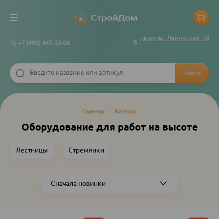
Цюрупы, Ленинская, 70
+7 (496) 447-33-08
Строка
Главная
•
Каталог
навигации
Оборудование для работ на высоте
Лестницы
Стремянки