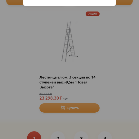
Акция
Лестница алюм. 3 секции по 14
ступеней выс.-9,5м "Новая
Высота"
25 887
₽
23 298.30
₽
шт
Нумерация
Текущая
Page
Page
Последняя
страница
1
2
3
страница
4