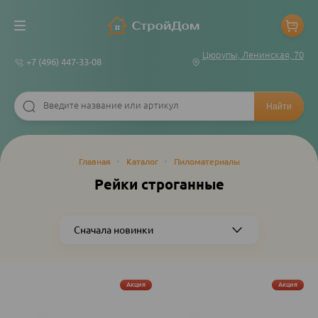
Цюрупы, Ленинская, 70
+7 (496) 447-33-08
Строка
Главная
•
Каталог
•
Пиломатериалы
навигации
Рейки строганные
Акция
Акция