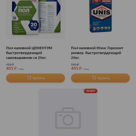
Пол наливной ЦЕМЕНТУМ
Пол наливной Юнис Горизонт
быстротвердеющий
универ. быстротвердеющий
самовыравнив-ся 20кг.
20кг.
450
₽
550
₽
405
₽
495
₽
меш.
меш.
Акция