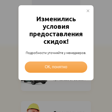
Пол наливной Волма-Нивелир
Изменились
Экспр. 25кг
499
₽
условия
449.10
₽
меш.
предоставления
скидок!
Подробности уточняйте у менеджеров.
ОК, понятно