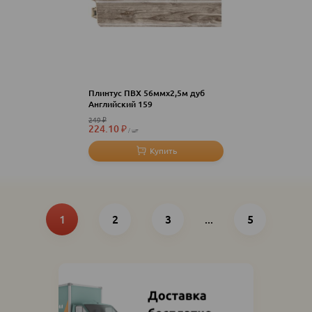
Плинтус ПВХ 56ммх2,5м дуб
Английский 159
249
₽
224.10
₽
шт
Нумерация
Текущая
Page
Page
Последняя
страница
1
2
3
...
страница
5
страниц