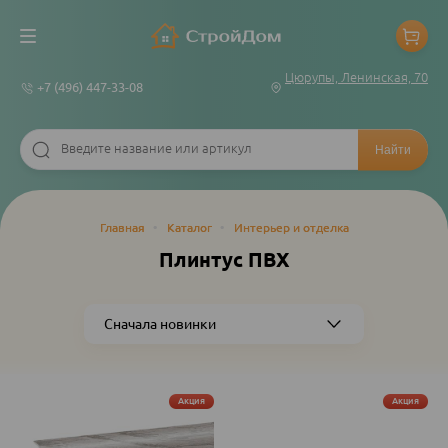
Цюрупы, Ленинская, 70
+7 (496) 447-33-08
Строка
Главная
•
Каталог
•
Интерьер и отделка
навигации
Плинтус ПВХ
Акция
Акция