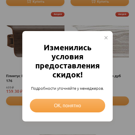
Акция
Акция
Изменились
условия
предоставления
скидок!
Плинтус ПВХ 56ммх2,5м Венге
Плинтус ПВХ 56ммх2,5м дуб
176
Скандинавский 152
177
₽
177
₽
Подробности уточняйте у менеджеров.
159.30
₽
159.30
₽
шт
шт
ОК, понятно
Акция