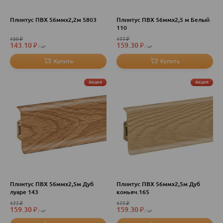
Плинтус ПВХ 56ммх2,2м 5803
Плинтус ПВХ 56ммх2,5 м Белый
110
159
₽
177
₽
143.10
₽
159.30
₽
шт
шт
Акция
Акция
Плинтус ПВХ 56ммх2,5м Дуб
Плинтус ПВХ 56ммх2,5м Дуб
луаре 143
коньяч.165
177
₽
177
₽
159.30
₽
159.30
₽
шт
шт