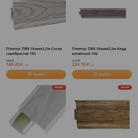
Плинтус ПВХ 56ммх2,5м Cосна
Плинтус ПВХ 56ммх2,5м Кедр
серебристая 195
алтайский 146
188
₽
249
₽
169.20
₽
224.10
₽
шт
шт
Акция
Акция