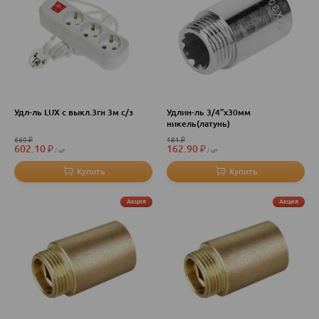
Удл-ль LUX с выкл.3гн 3м с/з
Удлин-ль 3/4"х30мм
никель(латунь)
669
₽
181
₽
602.10
₽
162.90
₽
шт
шт
Акция
Акция