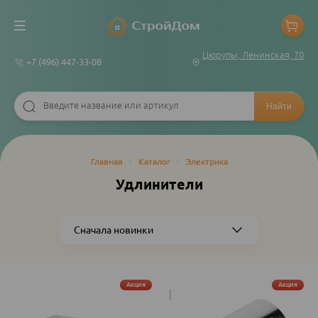
Цюрупы, Ленинская, 70
+7 (496) 447-33-08
Строка
Главная
•
Каталог
•
Электрика
навигации
Удлинители
Акция
Акция