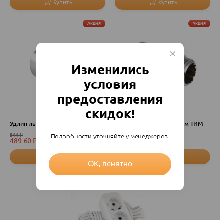
Акция
Акция
Изменились
условия
предоставления
скидок!
Удлин-ль 3/4х 70мм хром
Удлин-ль 3/4"х20мм хром ТИМ
544
₽
198
₽
Подробности уточняйте у менеджеров.
489.60
₽
178.20
₽
шт
шт
ОК, понятно
Акция