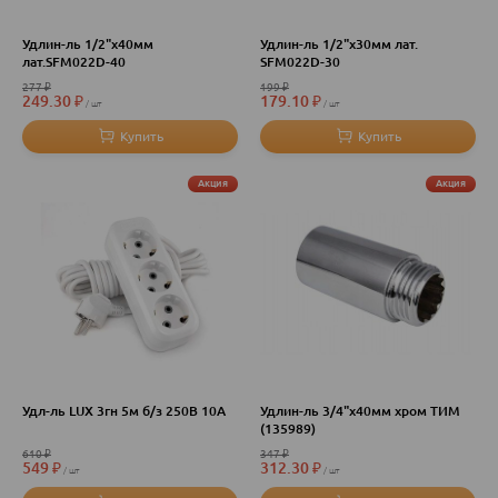
Удлин-ль 1/2"х40мм
Удлин-ль 1/2"х30мм лат.
лат.SFM022D-40
SFM022D-30
277
₽
199
₽
249.30
₽
179.10
₽
шт
шт
Акция
Акция
Удл-ль LUX 3гн 5м б/з 250В 10А
Удлин-ль 3/4"х40мм хром ТИМ
(135989)
610
₽
347
₽
549
₽
312.30
₽
шт
шт