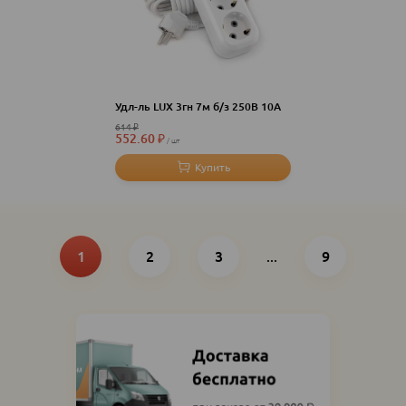
Удл-ль LUX 3гн 7м б/з 250В 10А
614
₽
552.60
₽
шт
Нумерация
Текущая
Page
Page
Последняя
страница
1
2
3
...
страница
9
страниц