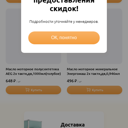
скидок!
Подробности уточняйте у менеджеров.
ОК, понятно
Масло моторное полусинтетика
Масло моторное минеральное
AEG 2х тактн,дв,1000мл(голубое)
Энергомаш 2х тактн,дв,0,946мл
648
₽
496
₽
шт
шт