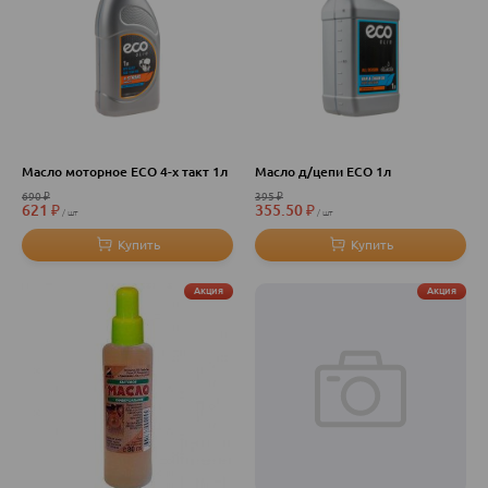
Масло моторное ECO 4-х такт 1л
Масло д/цепи ECO 1л
690
₽
395
₽
621
₽
355.50
₽
шт
шт
Акция
Акция