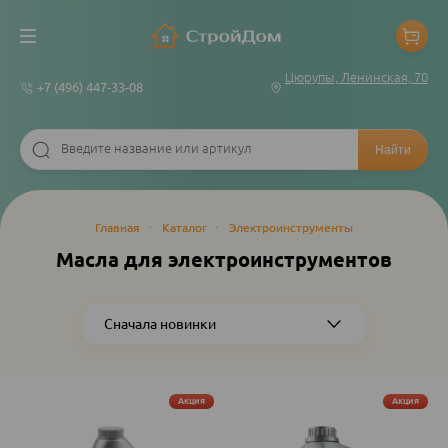
Цюрупы, Ленинская, 70
+7 (496) 447-33-08
Строка
Главная
•
Каталог
•
Электроинструменты
навигации
Масла для электроинструментов
Акция
Акция