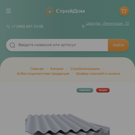
Цюрупы, Ленинская, 70
+7 (496) 447-33-08
Строка
Главная
•
Каталог
•
Стройматериалы
•
Асбестоцементная продукция
•
Шифер плоский и полоса
навигации
Новинка
Акция