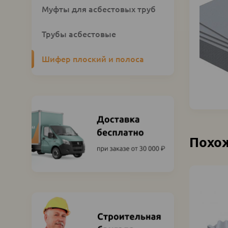
Custom
Муфты для асбестовых труб
category
block
Трубы асбестовые
Шифер плоский и полоса
Похо