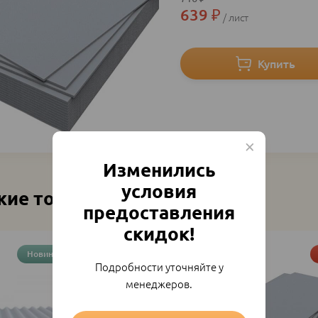
639
₽
лист
Изменились
условия
жие товары
предоставления
скидок!
Новинка
Акция
Подробности уточняйте у
менеджеров.