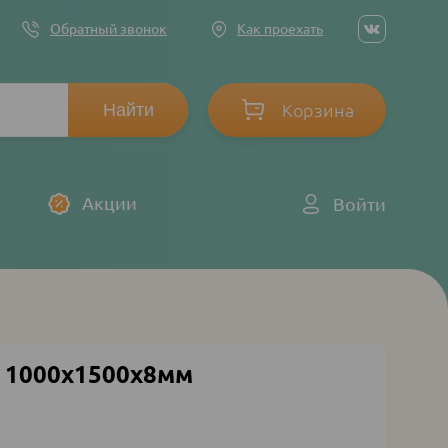
Social
Обратный звонок
Как проехать
networ
links
Корзина
Log
Акции
Войти
in
 1000х1500х8мм