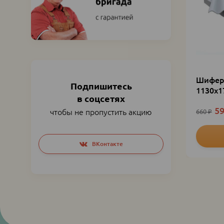
Шифер 
Подпишитесь
1130х1
в соцсетях
5
чтобы не пропустить акцию
660
₽
Social
ВКонтакте
networks
links