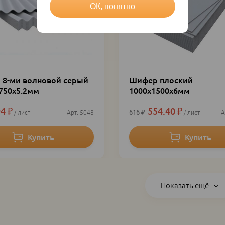
ОК, понятно
8-ми волновой серый
Шифер плоский
750х5.2мм
1000х1500х6мм
94
₽
554.40
₽
616
₽
лист
5048
лист
Показать ещё