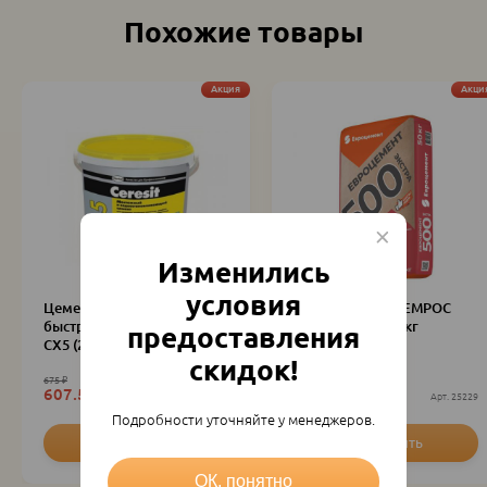
Похожие товары
Акция
Акци
Изменились
условия
Цемент ремонтный
Цемент М-500 ЦЕМРОС
быстрый.гидроизоляция
(Евроцемент) 50кг
предоставления
CX5 (2кг)
скидок!
675
₽
570
₽
607.50
₽
513
₽
меш.
15079
меш.
25229
Подробности уточняйте у менеджеров.
ОК, понятно