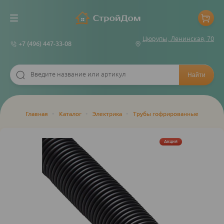
Цюрупы, Ленинская, 70
+7 (496) 447-33-08
Строка
Главная
•
Каталог
•
Электрика
•
Трубы гофрированные
навигации
Акция