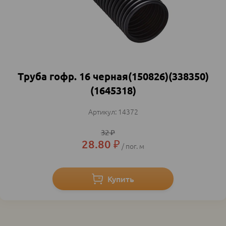
Труба гофр. 16 черная(150826)(338350)
(1645318)
14372
32
₽
28.80
₽
пог. м