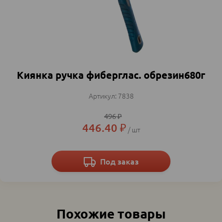
Киянка ручка фиберглас. обрезин680г
7838
496
₽
446.40
₽
шт
Под заказ
Похожие товары