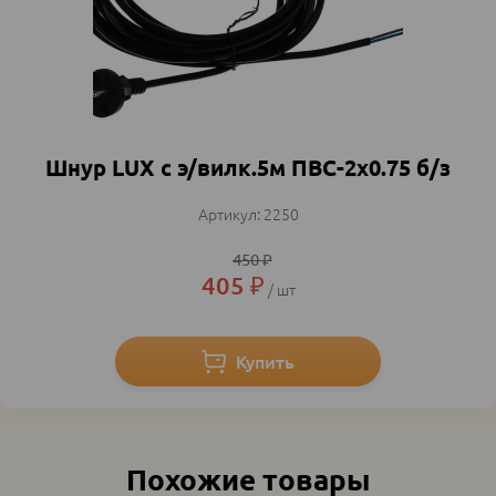
Шнур LUX с э/вилк.5м ПВС-2х0.75 б/з
2250
450
₽
405
₽
шт
Похожие товары