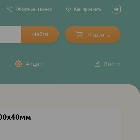
Social
Обратный звонок
Как проехать
networ
links
Корзина
Log
Акции
Войти
in
000х40мм