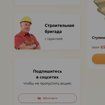
Ступен
8
950
₽
Подпишитесь
в соцсетях
чтобы не пропустить акцию
Social
ВКонтакте
networks
links