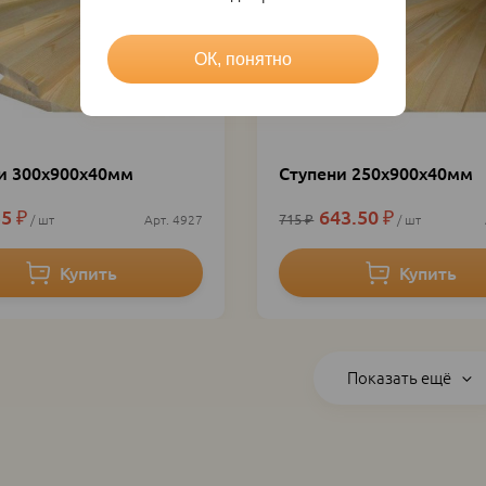
ОК, понятно
и 300х900х40мм
Ступени 250х900х40мм
55
₽
643.50
₽
715
₽
шт
4927
шт
Показать ещё