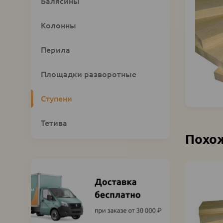
Custom
Балясины
category
block
Колонны
Перила
Площадки разворотные
Ступени
Тетива
Похо