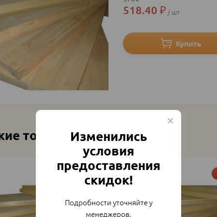
518.40
₽
шт
жие товары
Изменились
условия
предоставления
Акция
скидок!
Подробности уточняйте у
менеджеров.