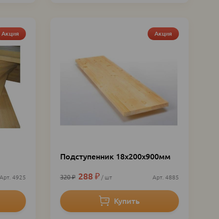
Акция
Акция
Подступенник 18х200х900мм
288
₽
320
₽
4925
шт
4885