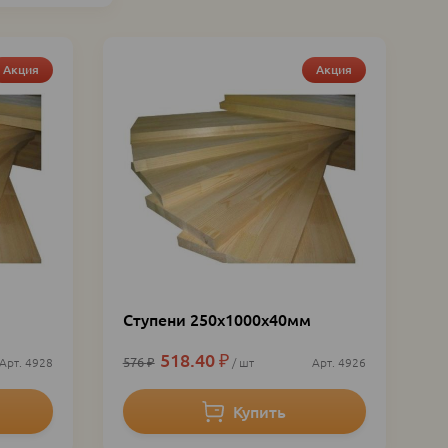
Акция
Акция
Ступени 250х1000х40мм
518.40
₽
576
₽
4928
шт
4926