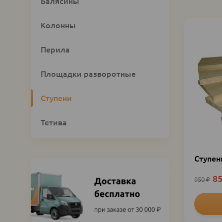
Custom
Балясины
category
block
Колонны
Перила
Площадки разворотные
Ступени
Тетива
Ступен
8
950
₽