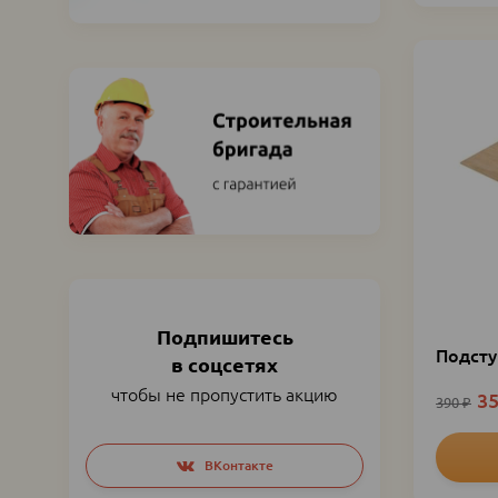
Подпишитесь
Подсту
в соцсетях
чтобы не пропустить акцию
3
390
₽
Social
ВКонтакте
networks
links