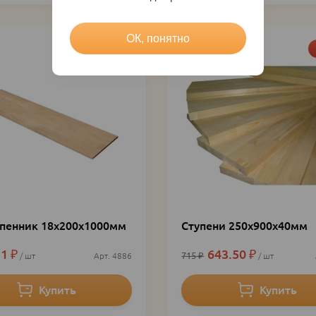
ОК, понятно
Акция
пенник 18х200х1000мм
Ступени 250х900х40мм
51
₽
643.50
₽
715
₽
шт
4886
шт