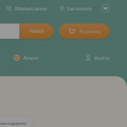
Social
Обратный звонок
Как проехать
networ
links
Корзина
Log
Акции
Войти
in
чала подороже