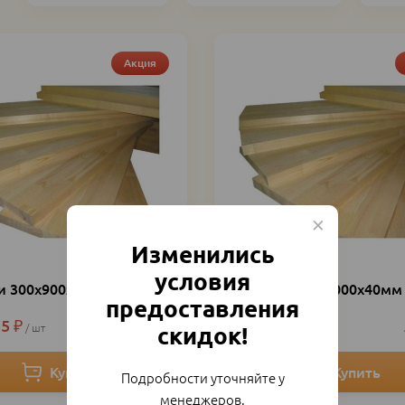
Акция
Изменились
условия
и 300х900х40мм
Ступени 300х1000х40мм
предоставления
55
₽
981
₽
1 090
₽
шт
4927
шт
скидок!
Подробности уточняйте у
менеджеров.