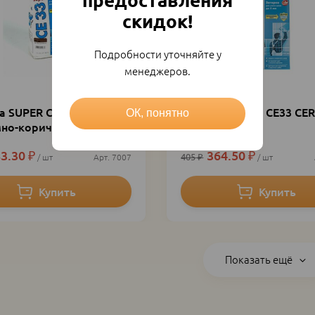
предоставления
скидок!
Подробности уточняйте у
менеджеров.
а SUPER CE33 CERESIT
Затирка SUPER CE33 CER
ОК, понятно
мно-коричневая № 58
2кг серая
3.30
₽
364.50
₽
405
₽
шт
7007
шт
Показать ещё