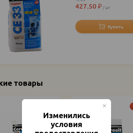
427.50
₽
шт
жие товары
Акция
Изменились
условия