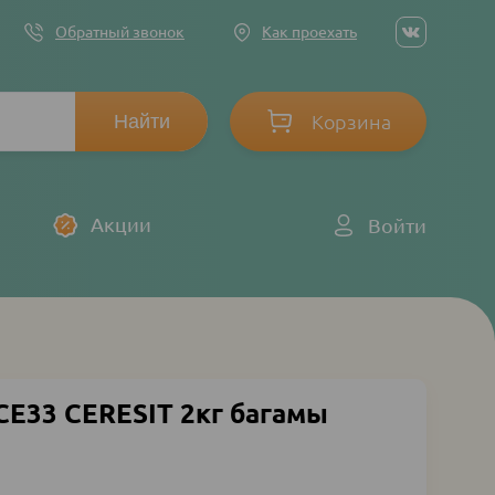
Social
Обратный звонок
Как проехать
networ
links
Корзина
Log
Акции
Войти
in
CE33 CERESIT 2кг багамы