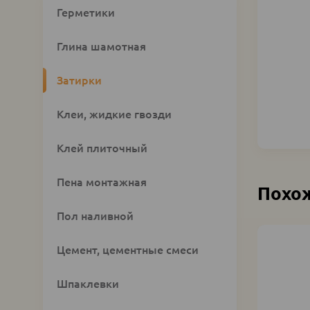
Custom
Герметики
category
block
Глина шамотная
Затирки
Клеи, жидкие гвозди
Клей плиточный
Пена монтажная
Похо
Пол наливной
Цемент, цементные смеси
Шпаклевки