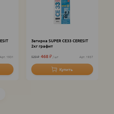
ESIT
Затирка SUPER CE33 CERESIT
2кг графит
468
₽
520
₽
1931
шт
1937