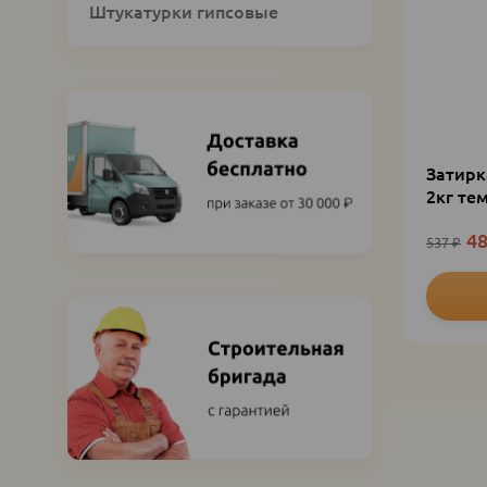
Штукатурки гипсовые
Затирк
2кг те
48
537
₽