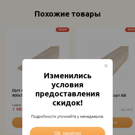
Похожие товары
Акция
Акци
Изменились
условия
Щит мебельный
Щит мебельный
предоставления
400х18х3000мм сорт АВ
300х40х1500мм сорт АВ
скидок!
1 650
₽
968
₽
1 485
₽
871.20
₽
шт
22910
шт
4310
Подробности уточняйте у менеджеров.
ОК, понятно