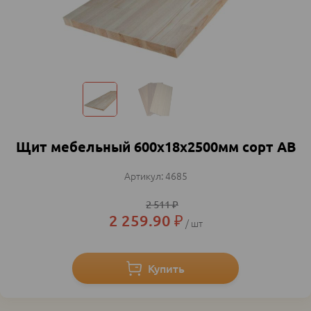
Щит мебельный 600х18х2500мм сорт АВ
4685
2 511
₽
2 259.90
₽
шт