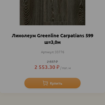
Линолеум Greenline Carpatians 599
ш=3,0м
33776
2 837
₽
2 553.30
₽
пог. м