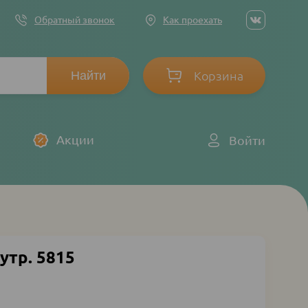
Social
Обратный звонок
Как проехать
networ
links
Корзина
Log
Акции
Войти
in
утр. 5815