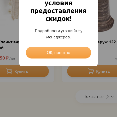
условия
предоставления
скидок!
Подробности уточняйте у
менеджеров.
/плинт.внутр.173 дуб
Угол д/плинт.наруж.122
ый
Мореный
ОК, понятно
.50
₽
21.60
₽
24
₽
шт
13718
шт
Показать ещё