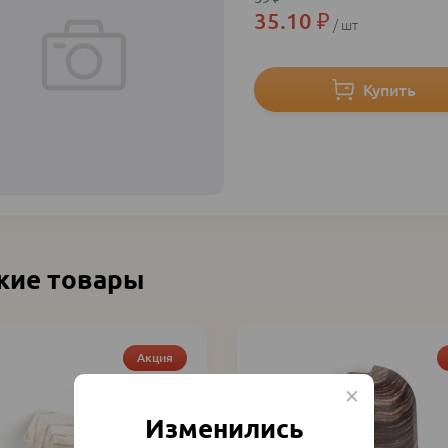
35.10
₽
шт
жие товары
Акция
Изменились