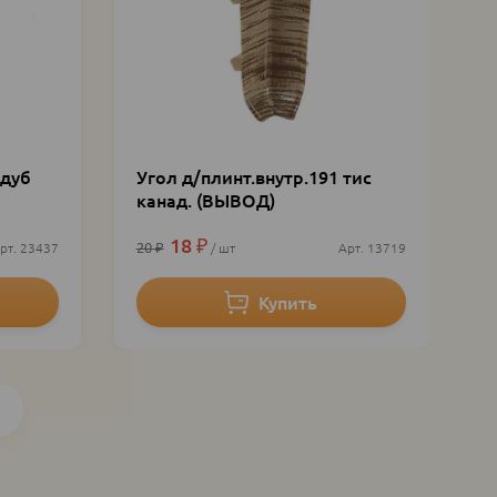
 дуб
Угол д/плинт.внутр.191 тис
канад. (ВЫВОД)
18
₽
20
₽
23437
шт
13719