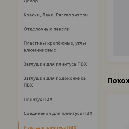
Custom
Декор
category
block
Краски, Лаки, Растворители
Отделочные панели
Пластины крепёжные, углы
алюминиевые
Заглушки для плинтуса ПВХ
Заглушки для подоконника
Похо
ПВХ
Плинтус ПВХ
Соединения для плинтуса ПВХ
Углы для плинтуса ПВХ