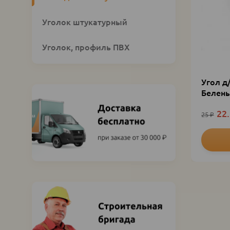
Уголок штукатурный
Уголок, профиль ПВХ
Угол д
Белен
22
25
₽