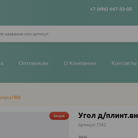
+7 (496) 447-33-08
ка
Оптовикам
О Компании
Контакты
интуса ПВХ
Угол д/плинт.вн
Акция
7362
39
₽