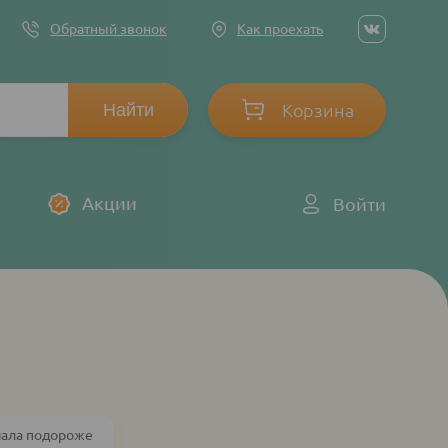
Social
Обратный звонок
Как проехать
networ
links
Корзина
Log
Акции
Войти
in
чала подороже