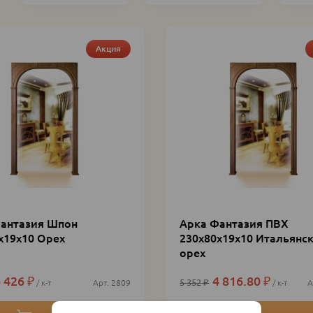
Акция
антазия Шпон
Арка Фантазия ПВХ
х19х10 Орех
230х80х19х10 Итальянс
орех
 426
₽
4 816.80
₽
5 352
₽
к-т
2809
к-т