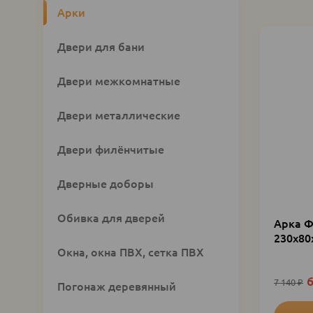
Custom
Арки
category
block
Двери для бани
Двери межкомнатные
Двери металлические
Двери филёнчитые
Дверные доборы
Обивка для дверей
Арка Ф
230х80
Окна, окна ПВХ, сетка ПВХ
6
7 140
₽
Погонаж деревянный