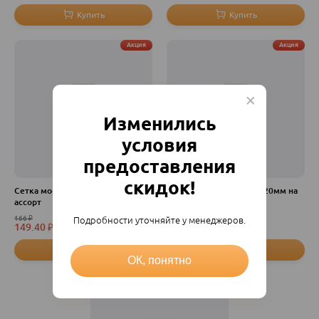
Акция
Акция
Изменились
условия
предоставления
скидок!
Сетка москитная ширина 1.2м в
Сетка москитная 100*220мм на
ассорт
дверь бор/
166
₽
485
₽
Подробности уточняйте у менеджеров.
149.40
₽
436.50
₽
пог. м
шт
ОК, понятно
Акция