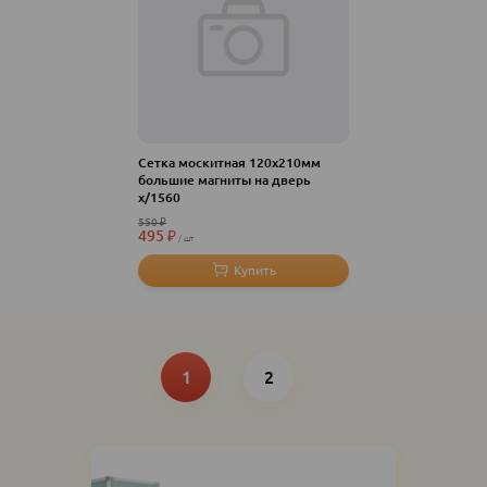
Сетка москитная 120х210мм
большие магниты на дверь
х/1560
550
₽
495
₽
шт
Нумерация
Текущая
Page
страница
1
2
страниц