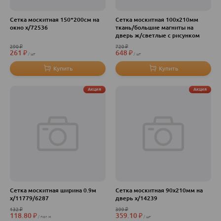
Сетка москитная 150*200см на
Сетка москитная 100х210мм
окно х/72536
ткань/большие магниты на
дверь ж/светлые с рисунком
290
₽
720
₽
261
₽
648
₽
шт
шт
Акция
Акция
Сетка москитная ширина 0.9м
Сетка москитная 90х210мм на
х/11779/6287
дверь х/14239
132
₽
399
₽
118.80
₽
359.10
₽
пог. м
шт