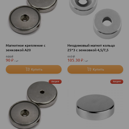
Магнитное крепление с
Неодимовый магнит кольцо
зенковкой A20
25*3 с зенковкой 4,5/7,5
100
₽
117
₽
90
₽
105.30
₽
шт
шт
Акция
Акция