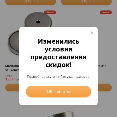
Акция
Акция
Изменились
условия
предоставления
скидок!
Магнитное крепление с
Неодимовый магнит диск 8*3
зенковкой A25
140
₽
15
₽
Подробности уточняйте у менеджеров.
126
₽
13.50
₽
шт
шт
ОК, понятно
Акция