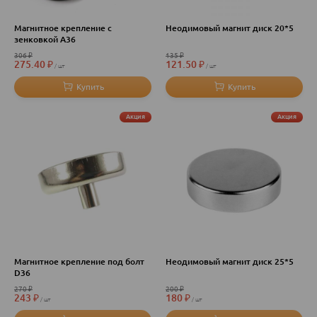
Магнитное крепление с
Неодимовый магнит диск 20*5
зенковкой A36
306
₽
135
₽
275.40
₽
121.50
₽
шт
шт
Акция
Акция
Магнитное крепление под болт
Неодимовый магнит диск 25*5
D36
270
₽
200
₽
243
₽
180
₽
шт
шт