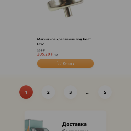
Магнитное крепление под болт
D32
228
₽
205.20
₽
шт
Нумерация
Текущая
Page
Page
Последняя
страница
1
2
3
...
страница
5
страниц