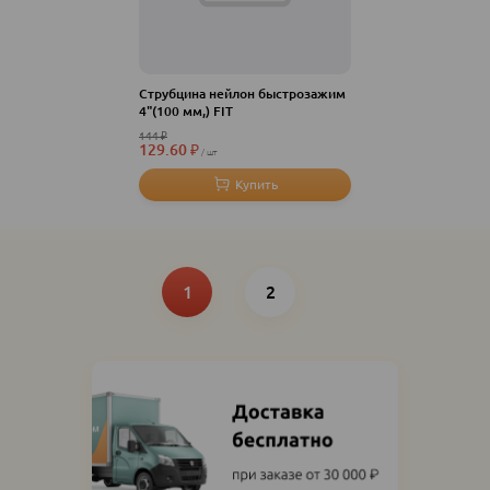
Струбцина нейлон быстрозажим
4"(100 мм,) FIT
144
₽
129.60
₽
шт
Нумерация
Текущая
Page
страница
1
2
страниц