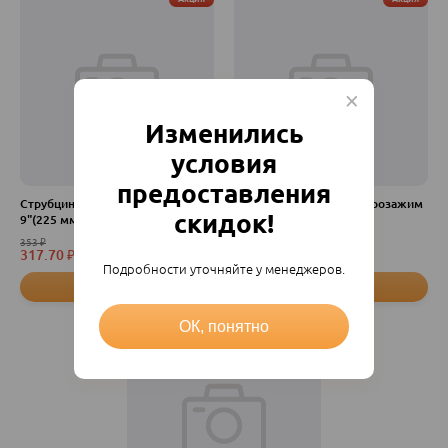
Изменились
условия
предоставления
Струбцина нейлон быстрозажим
Струбцина нейлон быстрозажим
скидок!
9"(225 мм,) FIT
6"(150мм) FIT
353
₽
245
₽
317.70
₽
220.50
₽
шт
шт
Подробности уточняйте у менеджеров.
ОК, понятно
Акция