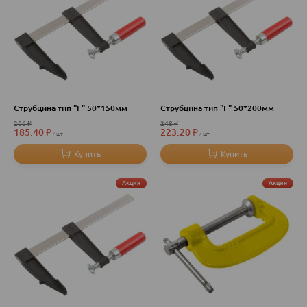
Струбцина тип "F" 50*150мм
Струбцина тип "F" 50*200мм
206
₽
248
₽
185.40
₽
223.20
₽
шт
шт
Акция
Акция