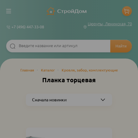
Цюрупы, Ленинская, 70
+7 (496) 447-33-08
Строка
Главная
•
Каталог
•
Кровля, забор, комплектующие
навигации
Планка торцевая