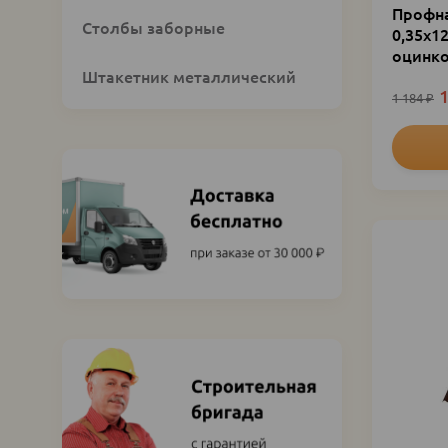
Профна
Столбы заборные
0,35х1
оцинко
Штакетник металлический
1
1 184
₽