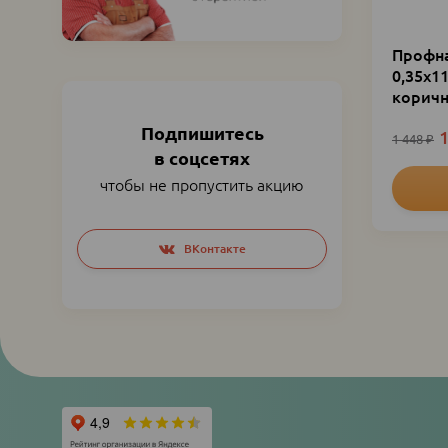
Профна
0,35х1
коричн
Подпишитесь
1
1 448
₽
в соцсетях
чтобы не пропустить акцию
Social
ВКонтакте
networks
links
Нумера
страниц