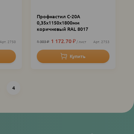
Профнастил С-20А
0,35х1150х1800мм
коричневый RAL 8017
1 172.70
₽
1 303
₽
2750
лист
2753
Последняя
4
страница