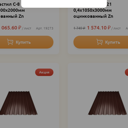
стил С-8
Профнастил С-21
200х2000мм
0,4х1050х3000мм
ванный Zn
оцинкованный Zn
 065.60
₽
1 574.10
₽
1 749
₽
лист
19273
лист
Акция