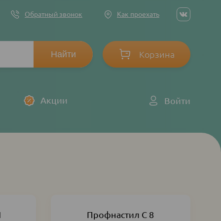
Social
Обратный звонок
Как проехать
networ
links
Корзина
Log
Акции
Войти
in
1
Профнастил С 8