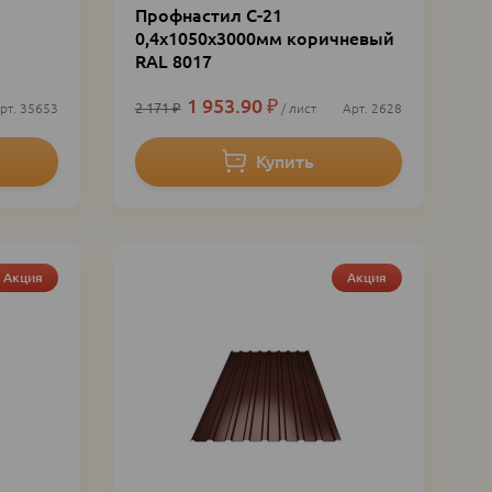
Профнастил С-21
0,4х1050х3000мм коричневый
RAL 8017
1 953.90
₽
2 171
₽
35653
лист
2628
Акция
Акция