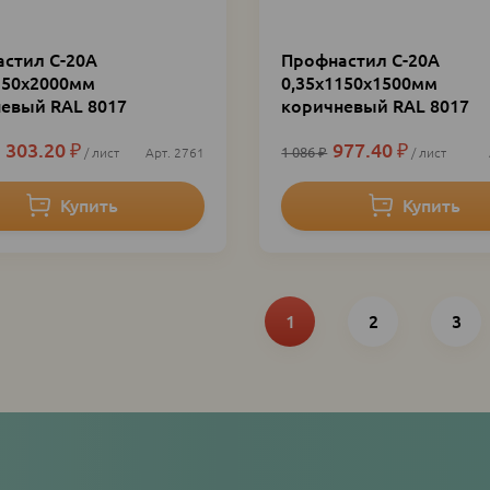
стил С-20А
Профнастил С-20А
150х2000мм
0,35х1150х1500мм
евый RAL 8017
коричневый RAL 8017
 303.20
₽
977.40
₽
1 086
₽
лист
2761
лист
ция
Текущая
Page
Page
1
2
3
страница