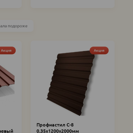
чала подороже
Акция
Акция
Профнастил С-8
невый
0,35х1200х2000мм