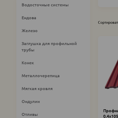
Custom
Водосточные системы
category
block
Ендова
Сортироват
Железо
Заглушка для профильной
трубы
Конек
Металлочерепица
Мягкая кровля
Ондулин
Профна
Отливы
0,4х10