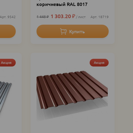
коричневый RAL 8017
1 303.20
₽
1 448
₽
9542
лист
18719
Акция
Акция