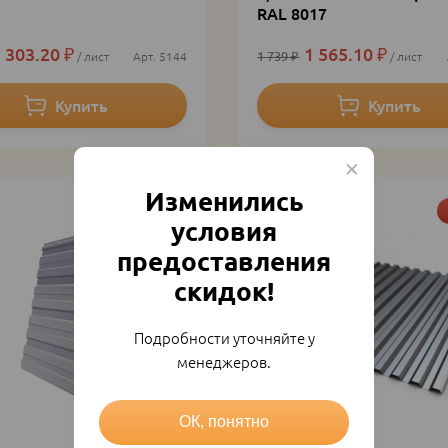
RAL 8017
 303.20
₽
1 565.10
₽
1 739
₽
лист
5144
лист
Изменились
Акция
условия
предоставления
скидок!
Подробности уточняйте у
менеджеров.
ОК, понятно