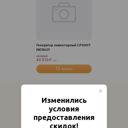
Генератор инвекторный CP300IT
PATRIOT
49 900
₽
44 910
₽
шт
Изменились
условия
предоставления
скидок!