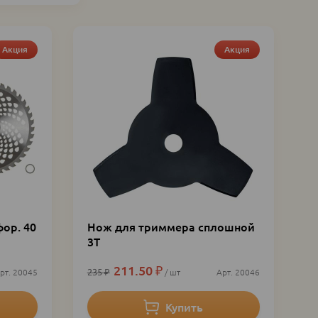
Акция
Акция
ор. 40
Нож для триммера сплошной
3Т
211.50
₽
235
₽
20045
шт
20046