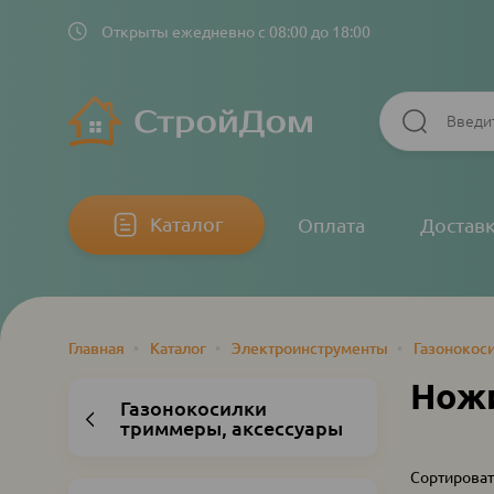
Открыты ежедневно с 08:00 до 18:00
Основная
Каталог
Оплата
Достав
навигация
Главная
•
Каталог
•
Электроинструменты
•
Газонокос
Строка
навигации
Ножи
Газонокосилки
триммеры, аксессуары
Сортироват