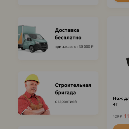
Нож д
4Т
11
129
₽