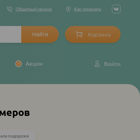
Social
Обратный звонок
Как проехать
networ
links
Корзина
Log
Акции
Войти
in
ммеров
чала подороже