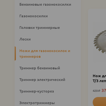
Custom
Бензиновые газонокосилки
category
block
Газонокосилки
Головки триммерные
Лески
Ножи для газонокосилок и
триммеров
Триммер бензиновый
Нож дл
Триммер электрический
Т/3 ле
3
Триммер-кусторез
420
₽
Электротриммеры