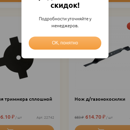
скидок!
Подробности уточняйте у
менеджеров.
Акция
ОК, понятно
ля триммера сплошной
Нож д/газонокосилки
6.10
₽
614.70
₽
683
₽
шт
22742
шт