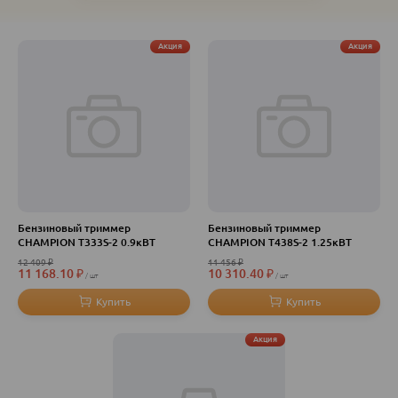
Акция
Акция
Бензиновый триммер
Бензиновый триммер
СHAMPION T333S-2 0.9кВТ
CHAMPION T438S-2 1.25кВТ
12 409
₽
11 456
₽
11 168.10
₽
10 310.40
₽
шт
шт
Акция