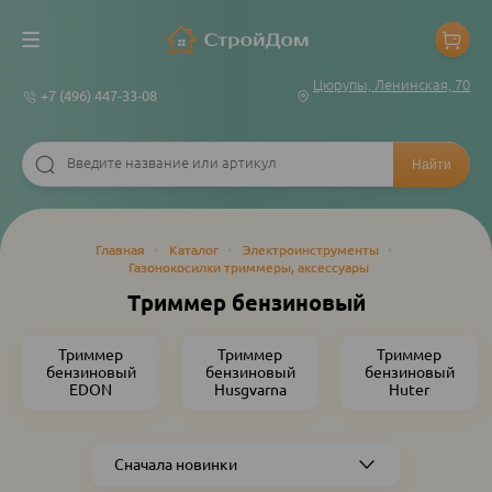
Цюрупы, Ленинская, 70
+7 (496) 447-33-08
Строка
Главная
•
Каталог
•
Электроинструменты
•
Газонокосилки триммеры, аксессуары
навигации
Триммер бензиновый
Триммер
Триммер
Триммер
бензиновый
бензиновый
бензиновый
EDON
Husgvarna
Huter