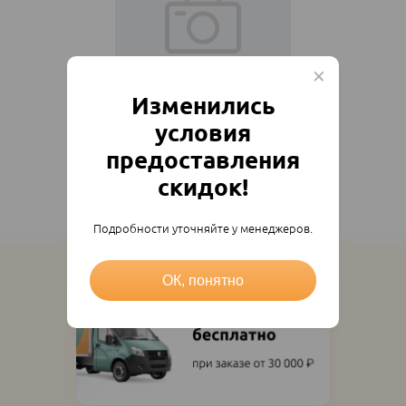
Изменились
Бензиновый триммер
условия
CHAMPION T433S-2 1.25кВТ
предоставления
13 409
₽
12 068.10
₽
шт
скидок!
Подробности уточняйте у менеджеров.
ОК, понятно