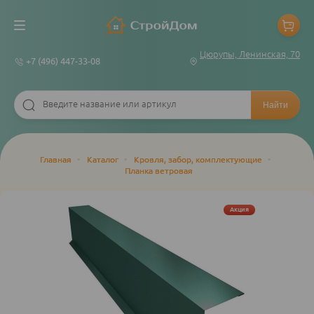
Цюрупы, Ленинская, 70
+7 (496) 447-33-08
Строка
Главная
•
Каталог
•
Кровля, забор, комплектующие
•
Планка ветровая
навигации
Акция