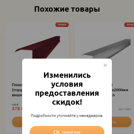
Похожие товары
Акция
Акци
Изменились
условия
Планка ветровая
Планка ветровая
(торцевая) 80х90х2000мм
(торцевая) 80х90х2000мм
предоставления
вишня RAL 3005
оцинкованный Zn
скидок!
420
₽
375
₽
378
₽
337.50
₽
шт
2078
шт
14561
Подробности уточняйте у менеджеров.
ОК, понятно