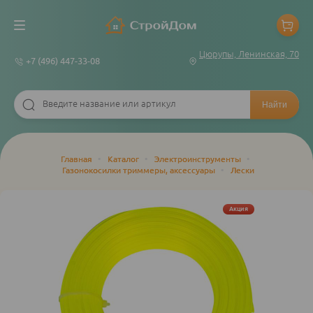
Цюрупы, Ленинская, 70
+7 (496) 447-33-08
Строка
Главная
•
Каталог
•
Электроинструменты
•
Газонокосилки триммеры, аксессуары
•
Лески
навигации
Акция