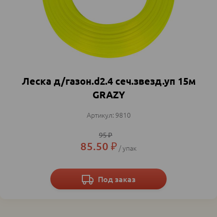
Леска д/газон.d2.4 cеч.звезд.уп 15м
GRAZY
9810
95
₽
85.50
₽
упак
Под заказ