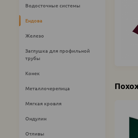
Custom
Водосточные системы
category
block
Ендова
Железо
Заглушка для профильной
трубы
Конек
Похо
Металлочерепица
Мягкая кровля
Ондулин
Отливы