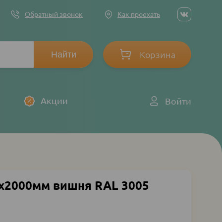
Social
Обратный звонок
Как проехать
networ
links
Корзина
Log
Акции
Войти
in
х2000мм вишня RAL 3005