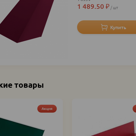
1 489.50
₽
шт
жие товары
Акция