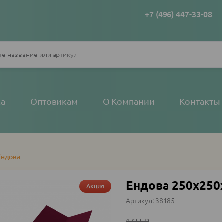
+7 (496) 447-33-08
ка
Оптовикам
О Компании
Контакты
Ендова
Ендова 250х250
Акция
38185
1 655
₽